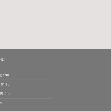
NU
g chủ
 thiệu
 Phẩm
s