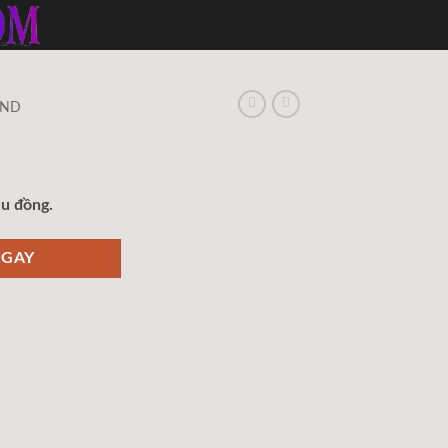
MND
ệu đồng.
NGAY