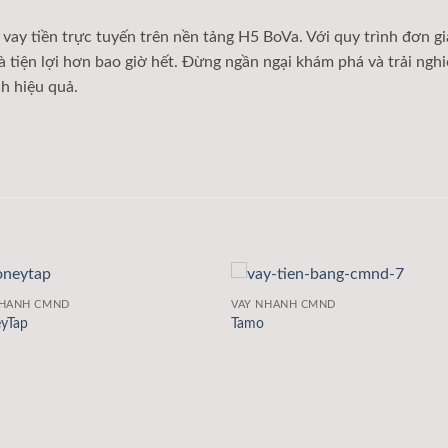
ệc vay tiền trực tuyến trên nền tảng H5 BoVa. Với quy trình đơn g
 tiện lợi hơn bao giờ hết. Đừng ngần ngại khám phá và trải nghiệ
h hiệu quả.
NHANH CMND
VAY NHANH CMND
yTap
Tamo