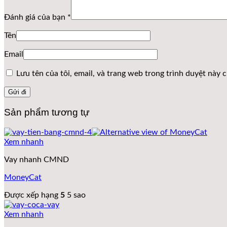
Đánh giá của bạn
*
Tên
Email
Lưu tên của tôi, email, và trang web trong trình duyệt này ch
Sản phẩm tương tự
Xem nhanh
Vay nhanh CMND
MoneyCat
Được xếp hạng
5
5 sao
Xem nhanh