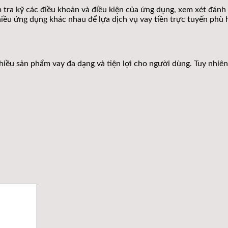
 tra kỹ các điều khoản và điều kiện của ứng dụng, xem xét đánh g
iều ứng dụng khác nhau để lựa dịch vụ vay tiền trực tuyến phù 
hiều sản phẩm vay đa dạng và tiện lợi cho người dùng. Tuy nhiên,