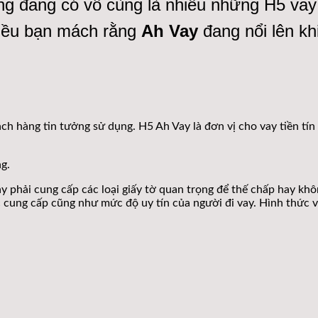
ờng đang có vô cùng là nhiều những H5 vay
hiều bạn mách rằng
Ah Vay
đang nổi lên kh
ch hàng tin tưởng sử dụng. H5 Ah Vay là đơn vị cho vay tiền t
g.
phải cung cấp các loại giấy tờ quan trọng để thế chấp hay khôn
cung cấp cũng như mức độ uy tín của người đi vay. Hình thức va