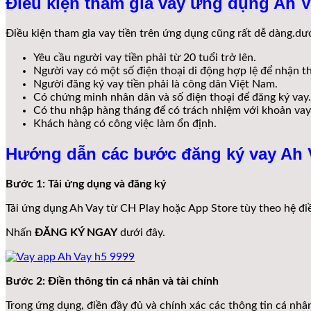
Điều kiện tham gia vay ứng dụng Ah 
Điều kiện tham gia vay tiền trên ứng dụng cũng rất dễ dàng.dư
Yêu cầu người vay tiền phải từ 20 tuổi trở lên.
Người vay có một số điện thoại di động hợp lệ để nhận t
Người đăng ký vay tiền phải là công dân Việt Nam.
Có chứng minh nhân dân và số điện thoại để đăng ký vay.
Có thu nhập hàng tháng để có trách nhiệm với khoản vay
Khách hàng có công việc làm ổn định.
Hướng dẫn các bước đăng ký vay Ah 
Bước 1: Tải ứng dụng và đăng ký
Tải ứng dụng Ah Vay từ CH Play hoặc App Store tùy theo hệ đi
Nhấn
ĐĂNG KÝ NGAY
dưới đây.
Bước 2: Điền thông tin cá nhân và tài chính
Trong ứng dụng, điền đầy đủ và chính xác các thông tin cá nhâ