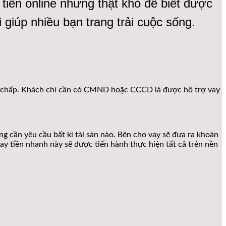
 tiền online nhưng thật khó để biết được
i giúp nhiều bạn trang trải cuộc sống.
ín chấp. Khách chỉ cần có CMND hoặc CCCD là được hỗ trợ vay
g cần yêu cầu bất kì tài sản nào. Bên cho vay sẽ đưa ra khoản
y tiền nhanh này sẽ được tiến hành thực hiện tất cả trên nền