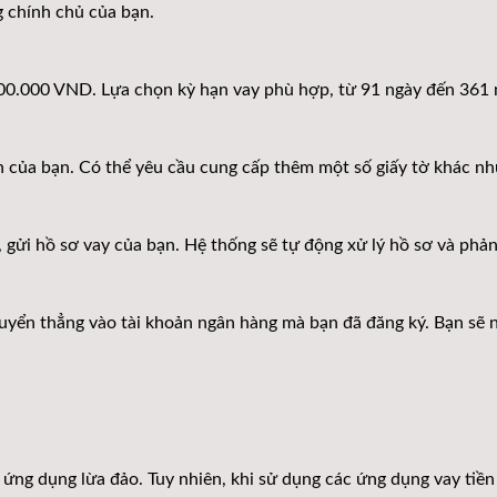
g chính chủ của bạn.
0.000 VND. Lựa chọn kỳ hạn vay phù hợp, từ 91 ngày đến 361 ng
 của bạn. Có thể yêu cầu cung cấp thêm một số giấy tờ khác nh
ết, gửi hồ sơ vay của bạn. Hệ thống sẽ tự động xử lý hồ sơ và ph
huyển thẳng vào tài khoản ngân hàng mà bạn đã đăng ký. Bạn sẽ
 ứng dụng lừa đảo. Tuy nhiên, khi sử dụng các ứng dụng vay tiền 