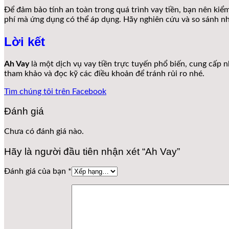
Để đảm bảo tính an toàn trong quá trình vay tiền, bạn nên kiểm
phí mà ứng dụng có thể áp dụng. Hãy nghiên cứu và so sánh nh
Lời kết
Ah Vay
là một dịch vụ vay tiền trực tuyến phổ biến, cung cấp n
tham khảo và đọc kỹ các điều khoản để tránh rủi ro nhé.
Tìm chúng tôi trên Facebook
Đánh giá
Chưa có đánh giá nào.
Hãy là người đầu tiên nhận xét “Ah Vay”
Đánh giá của bạn
*