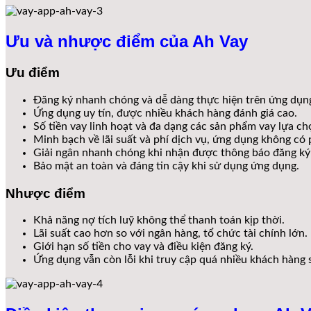
Ưu và nhược điểm của Ah Vay
Ưu điểm
Đăng ký nhanh chóng và dễ dàng thực hiện trên ứng dụn
Ứng dụng uy tín, được nhiều khách hàng đánh giá cao.
Số tiền vay linh hoạt và đa dạng các sản phẩm vay lựa ch
Minh bạch về lãi suất và phí dịch vụ, ứng dụng không có p
Giải ngân nhanh chóng khi nhận được thông báo đăng ký
Bảo mật an toàn và đáng tin cậy khi sử dụng ứng dụng.
Nhược điểm
Khả năng nợ tích luỹ không thể thanh toán kịp thời.
Lãi suất cao hơn so với ngân hàng, tổ chức tài chính lớn.
Giới hạn số tiền cho vay và điều kiện đăng ký.
Ứng dụng vẫn còn lỗi khi truy cập quá nhiều khách hàng 