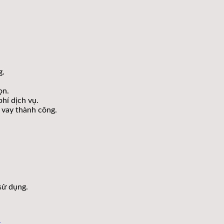
g.
ọn.
hí dịch vụ.
 vay thành công.
sử dụng.