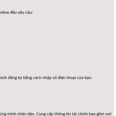
nline đều yêu cầu:
ành đăng ký bằng cách nhập số điện thoại của bạn.
hứng minh nhân dân. Cung cấp thông tin tài chính bao gồm nơi