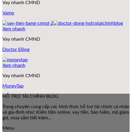
Vay nhanh CMND
Vamo
Xem nhanh
Vay nhanh CMND
Doctor Đồng
Xem nhanh
Vay nhanh CMND
MoneyTap
HỖ TRỢ TÀI CHÍNH BLOG
Trang chuyên cung cấp các hình thức hỗ trợ tài chính cá nhân
và gia đình như: Kiếm tiền online, vay tiền, bảo hiểm, mã giảm
giá, mua sắm tiết kiệm…
Menu