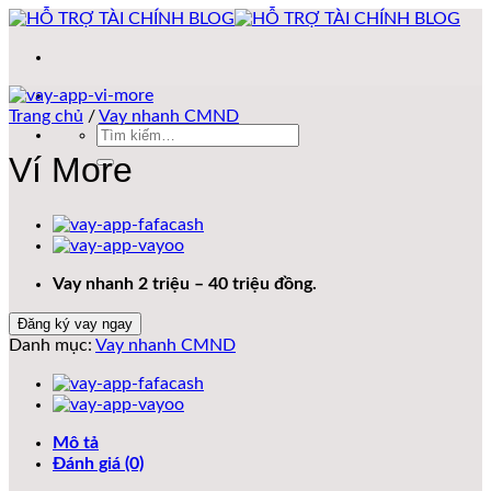
Bỏ
qua
nội
dung
Trang chủ
/
Vay nhanh CMND
Tìm
kiếm:
Ví More
Vay nhanh 2 triệu – 40 triệu đồng.
Đăng ký vay ngay
Danh mục:
Vay nhanh CMND
Mô tả
Đánh giá (0)