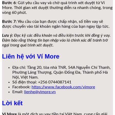
Bước 6
: Gửi yêu cầu vay và chờ quá trình xét duyệt từ Ví
More. Thời gian xét duyệt thường diễn ra nhanh chóng, trong
vòng 60 phút.
Bước 7:
Yêu cầu của bạn được chấp nhận, số tiền vay sẽ
được chuyển vào tài khoản ngân hàng của bạn ngay lập tức.
Lưu ý:
Đọc kỹ các điều khoản và điều kiện trước khi đồng ý vay.
Đảm bảo rằng thông tin bạn nhập vào là chính xác để tránh trở
ngại trong quá trình xét duyệt.
Liên hệ với Ví More
Địa chỉ: Tầng 20, tòa nhà TNR, 54A Nguyễn Chí Thanh,
Phường Láng Thượng, Quận Đống Đa, Thành phố Hà
Nội, Việt Nam.
Số điện thoại: +256 0744087141
Facebook:
https://www.facebook.com/vimore
Email:
lienhe@vimore.vn
Lời kết
Ví More
là một dịch vụ vay tiền tại Việt Nam, cung cấp giải