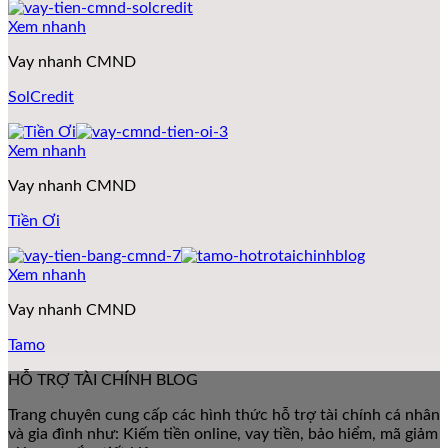
Xem nhanh
Vay nhanh CMND
SolCredit
Xem nhanh
Vay nhanh CMND
Tiền Ơi
Xem nhanh
Vay nhanh CMND
Tamo
HỖ TRỢ TÀI CHÍNH BLOG
Trang chuyên cung cấp các hình thức hỗ trợ tài chính cá nhân
và gia đình như: Kiếm tiền online, vay tiền, bảo hiểm, mã giảm