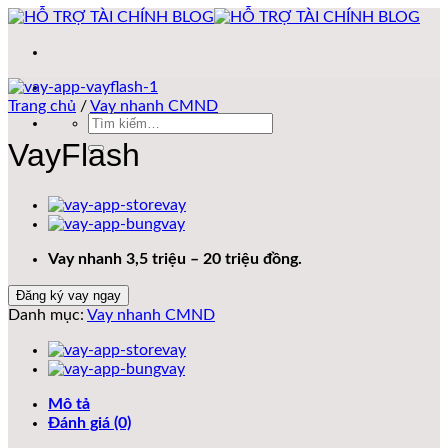
Bỏ
qua
nội
dung
Trang chủ
/
Vay nhanh CMND
Tìm
kiếm:
VayFlash
Vay nhanh 3,5 triệu – 20 triệu đồng.
Đăng ký vay ngay
Danh mục:
Vay nhanh CMND
Mô tả
Đánh giá (0)