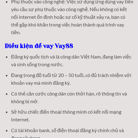
Phụ thuộc vào công nghệ: Việc sử dụng ứng dụng vay tiền
yêu cầu sự phụ thuộc vào công nghệ. Nếu không có kết
nối internet ổn định hoặc sự cố kỹ thuật xảy ra, bạn có
thể gặp khó khăn trong việc hoàn thành quá trình vay
tiền.
Điều kiện để vay Vay88
Đăng ký quốc tịch và là công dân Việt Nam, đang làm việc
và sinh sống trong nước.
Đang trong độ tuổi từ 20 – 50 tuổi, có đủ trách nhiệm với
khoản vay mà mình đăng ký.
Có thẻ căn cước công dân còn thời hạn, rõ thông tin và
không bị mờ.
Sở hữu chiếc điện thoại thông minh có kết nối mạng
Internet.
Có tài khoản bank, số điện thoại đăng ký chính chủ và
đang sử dụng.