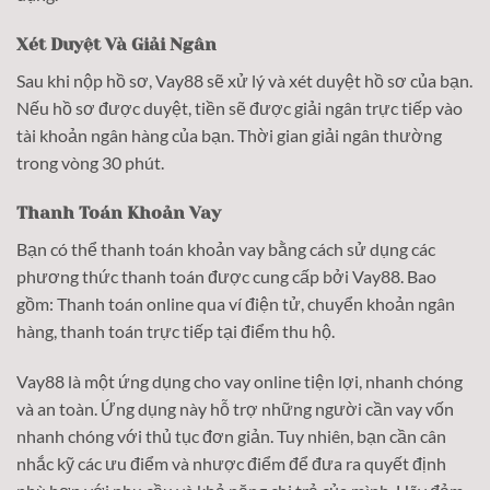
Xét Duyệt Và Giải Ngân
Sau khi nộp hồ sơ, Vay88 sẽ xử lý và xét duyệt hồ sơ của bạn.
Nếu hồ sơ được duyệt, tiền sẽ được giải ngân trực tiếp vào
tài khoản ngân hàng của bạn. Thời gian giải ngân thường
trong vòng 30 phút.
Thanh Toán Khoản Vay
Bạn có thể thanh toán khoản vay bằng cách sử dụng các
phương thức thanh toán được cung cấp bởi Vay88. Bao
gồm: Thanh toán online qua ví điện tử, chuyển khoản ngân
hàng, thanh toán trực tiếp tại điểm thu hộ.
Vay88 là một ứng dụng cho vay online tiện lợi, nhanh chóng
và an toàn. Ứng dụng này hỗ trợ những người cần vay vốn
nhanh chóng với thủ tục đơn giản. Tuy nhiên, bạn cần cân
nhắc kỹ các ưu điểm và nhược điểm để đưa ra quyết định