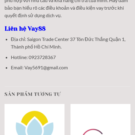
phù hợp với nhu cầu và khả năng chi trả của mình. Hãy đảm
bảo bạn hiểu rõ các điều khoản và điều kiện vay trước khi
quyết định sử dụng dịch vụ.
Liên hệ Vay88
Địa chỉ: Saigon Trade Center 37 Tôn Đức Thắng Quận 1,
Thành phố Hồ Chí Minh.
Hotline: 0923728367
Email: Vay5691@gmail.com
SẢN PHẨM TƯƠNG TỰ