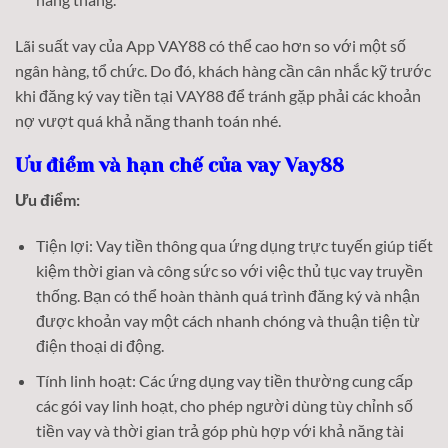
Lãi suất vay của App VAY88 có thể cao hơn so với một số
ngân hàng, tổ chức. Do đó, khách hàng cần cân nhắc kỹ trước
khi đăng ký vay tiền tại VAY88 để tránh gặp phải các khoản
nợ vượt quá khả năng thanh toán nhé.
Ưu điểm và hạn chế của vay Vay88
Ưu điểm:
Tiện lợi: Vay tiền thông qua ứng dụng trực tuyến giúp tiết
kiệm thời gian và công sức so với việc thủ tục vay truyền
thống. Bạn có thể hoàn thành quá trình đăng ký và nhận
được khoản vay một cách nhanh chóng và thuận tiện từ
điện thoại di động.
Tính linh hoạt: Các ứng dụng vay tiền thường cung cấp
các gói vay linh hoạt, cho phép người dùng tùy chỉnh số
tiền vay và thời gian trả góp phù hợp với khả năng tài