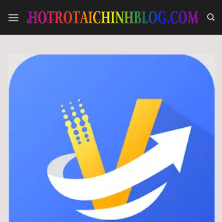
Bỏ
qua
nội
dung