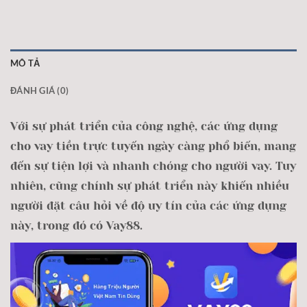
MÔ TẢ
ĐÁNH GIÁ (0)
Với sự phát triển của công nghệ, các ứng dụng
cho vay tiền trực tuyến ngày càng phổ biến, mang
đến sự tiện lợi và nhanh chóng cho người vay. Tuy
nhiên, cũng chính sự phát triển này khiến nhiều
người đặt câu hỏi về độ uy tín của các ứng dụng
này, trong đó có Vay88.