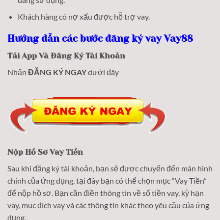
Khách hàng có nợ xấu được hỗ trợ vay.
Hướng dẫn các bước đăng ký vay Vay88
Tải App Và Đăng Ký Tài Khoản
Nhấn
ĐĂNG KÝ NGAY
dưới đây
Nộp Hồ Sơ Vay Tiền
Sau khi đăng ký tài khoản, bạn sẽ được chuyển đến màn hình
chính của ứng dụng, tại đây bạn có thể chọn mục “Vay Tiền”
để nộp hồ sơ. Bạn cần điền thông tin về số tiền vay, kỳ hạn
vay, mục đích vay và các thông tin khác theo yêu cầu của ứng
dụng.