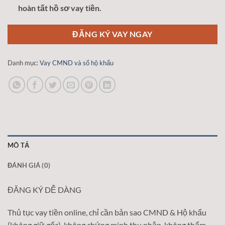
hoàn tất hồ sơ vay tiền.
ĐĂNG KÝ VAY NGAY
Danh mục:
Vay CMND và sổ hộ khẩu
MÔ TẢ
ĐÁNH GIÁ (0)
ĐĂNG KÝ DỄ DÀNG
Thủ tục vay tiền online, chỉ cần bản sao CMND & Hộ khẩu
(không giữ gốc), không chứng minh thu nhập, không thẩm