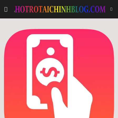
Bỏ
qua
nội
dung