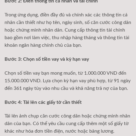
Bước 2: Điền thông tin cá nhân và tài chính
Trong ứng dụng, điền đầy đủ và chính xác các thông tin cá
nhân cần thiết như họ tên, ngày sinh, số căn cước công dân
hoặc chứng minh nhân dân. Cung cấp thông tin tài chính
bao gồm nơi làm việc, thu nhập hàng tháng và thông tin tài
khoản ngân hàng chính chủ của bạn.
Bước 3: Chọn số tiền vay và kỳ hạn vay
Chọn số tiền vay bạn mong muốn, từ 1.000.000 VND đến
15.000.000 VND. Lựa chọn kỳ hạn vay phù hợp, từ 91 ngày
đến 361 ngày tùy vào nhu cầu và khả năng trả nợ của bạn.
Bước 4: Tải lên các giấy tờ cần thiết
Tải lên ảnh chụp căn cước công dân hoặc chứng minh nhân
dân của bạn. Có thể yêu cầu cung cấp thêm một số giấy tờ
khác như hóa đơn tiền điện, nước hoặc bảng lương.