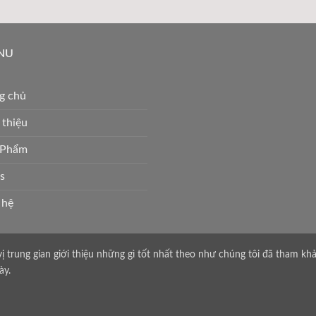
NU
g chủ
 thiệu
 Phẩm
s
 hệ
vị trung gian giới thiệu những gì tốt nhất theo như chúng tôi đã tham k
ày.