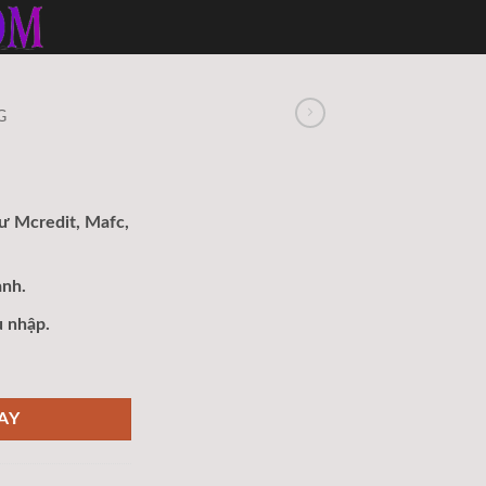
G
hư Mcredit, Mafc,
anh.
 nhập.
AY