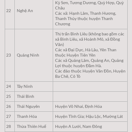
Kỳ Sơn, Tương Dương, Quỳ Hợp, Quỳ
Châu
22
Nghệ An
Các xã: Hạnh Lâm, Thanh Hương,
Thanh Thủy thuộc huyện Thanh
Chương
Thị trấn Bình Liêu (không bao gồm các
xã Bình Liêu, xã Hoành Mô, xã Đồng
Văn)
Các xã Đại Dực, Hà Lâu, Yên Than
23
Quảng Ninh
thuộc Huyện Tiên Yên
Các xã Quảng Lâm, Quảng An, Quảng
Lợi thuộc huyện Đầm Hà.
Các đảo thuộc Huyện Vân Đồn, Huyện
Ba Chẽ, Cô Tô
24
Tây Ninh
25
Thái Bình
26
Thái Nguyên
Huyện Võ Nhai, Định Hóa
27
Thanh Hóa
Huyện Tĩnh Gia; Hậu Lộc, Mường Lát
28
Thừa Thiên Huế
Huyện A Lưới, Nam Đông