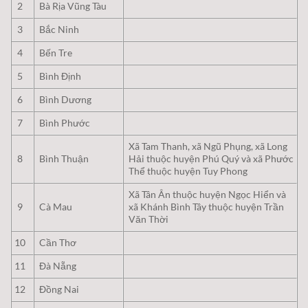
2
Bà Rịa Vũng Tàu
3
Bắc Ninh
4
Bến Tre
5
Bình Định
6
Bình Dương
7
Bình Phước
Xã Tam Thanh, xã Ngũ Phụng, xã Long
8
Bình Thuận
Hải thuộc huyện Phú Quý và xã Phước
Thể thuộc huyện Tuy Phong
Xã Tân Ân thuộc huyện Ngọc Hiển và
9
Cà Mau
xã Khánh Bình Tây thuộc huyện Trần
Văn Thời
10
Cần Thơ
11
Đà Nẵng
12
Đồng Nai