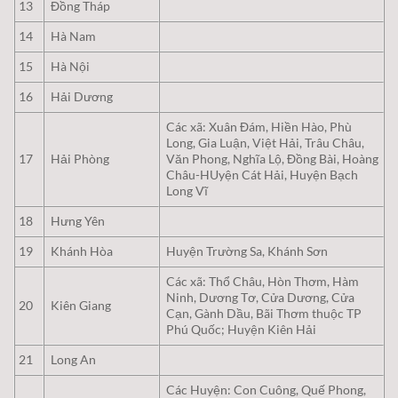
13
Đồng Tháp
14
Hà Nam
15
Hà Nội
16
Hải Dương
Các xã: Xuân Đám, Hiền Hào, Phù
Long, Gia Luận, Việt Hải, Trâu Châu,
17
Hải Phòng
Văn Phong, Nghĩa Lộ, Đồng Bài, Hoàng
Châu-HUyện Cát Hải, Huyện Bạch
Long Vĩ
18
Hưng Yên
19
Khánh Hòa
Huyện Trường Sa, Khánh Sơn
Các xã: Thổ Châu, Hòn Thơm, Hàm
Ninh, Dương Tơ, Cửa Dương, Cửa
20
Kiên Giang
Cạn, Gành Dầu, Bãi Thơm thuộc TP
Phú Quốc; Huyện Kiên Hải
21
Long An
Các Huyện: Con Cuông, Quế Phong,