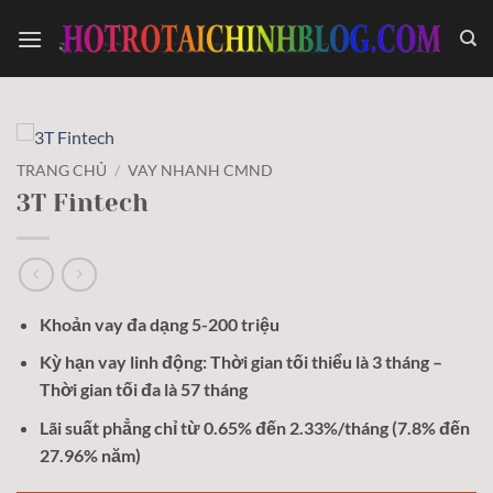
Bỏ
qua
nội
dung
TRANG CHỦ
/
VAY NHANH CMND
3T Fintech
Khoản vay đa dạng 5-200 triệu
Kỳ hạn vay linh động: Thời gian tối thiểu là 3 tháng –
Thời gian tối đa là 57 tháng
Lãi suất phẳng chỉ từ 0.65% đến 2.33%/tháng (7.8% đến
27.96% năm)